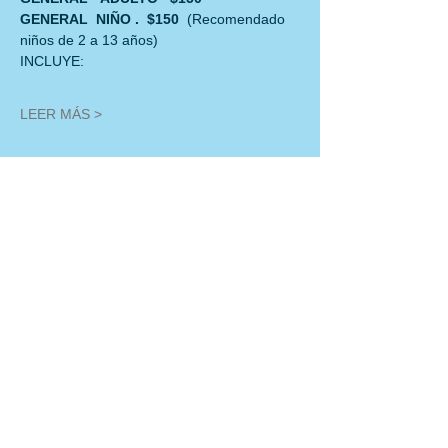
GENERAL  NIÑO .  $150  
(Recomendado 
niños de 2 a 13 años)
INCLUYE:
LEER MÁS >
Compartir este evento
Políticas de Cancelación: En cualquier reservación de esta temporada de
enero a diciembre de 2025, no se podrán realizar cambios de fecha. En