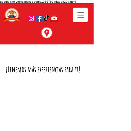
google-site-verification: google13867b9adaee820a.html
¡Tenemos más experiencias para ti!