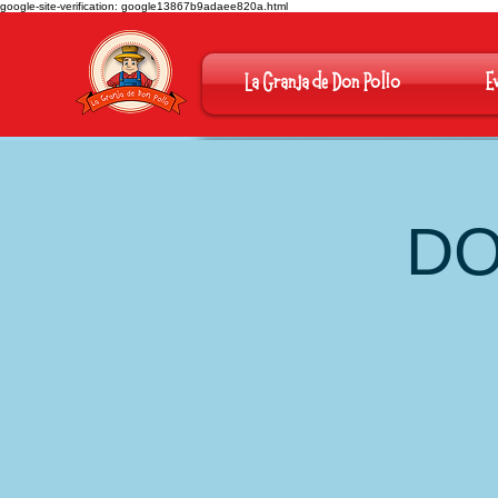
google-site-verification: google13867b9adaee820a.html
La Granja de Don Pollo
E
DO