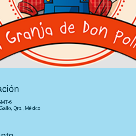
ación
 GMT-6
Gallo, Qro., México
ento