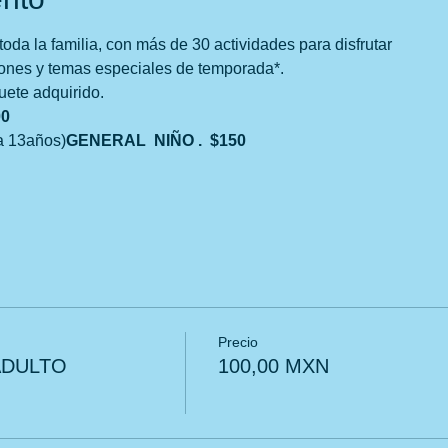
oda la familia, con más de 30 actividades para disfrutar
cones y temas especiales de temporada*.
uete adquirido.
00
a 13años)
GENERAL  NIÑO .  $150  
Precio
ADULTO
100,00 MXN