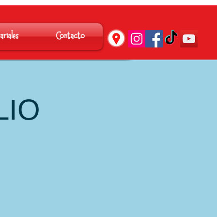
´
ariales
Contacto
LIO