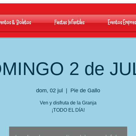
ventos & Boletos
Fiestas Infantiles
Eventos Empres
MINGO 2 de JU
dom, 02 jul
  |  
Pie de Gallo
Ven y disfruta de la Granja
¡TODO EL DÍA!