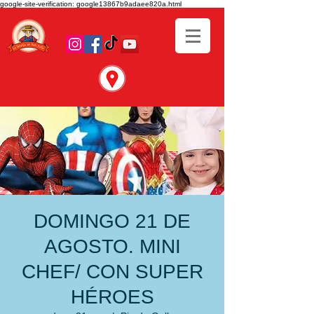
google-site-verification: google13867b9adaee820a.html
DOMINGO 21 DE
AGOSTO. MINI
CHEF/ CON SUPER
HÉROES