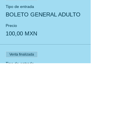
Tipo de entrada
BOLETO GENERAL ADULTO
Precio
100,00 MXN
Venta finalizada
Tipo de entrada
BOLETO NIÑ@S SUMER FUN
Leer más
Precio
150,00 MXN