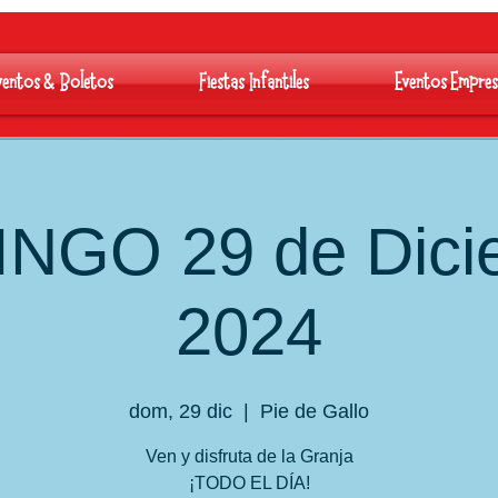
ventos & Boletos
Fiestas Infantiles
Eventos Empres
NGO 29 de Dici
2024
dom, 29 dic
  |  
Pie de Gallo
Ven y disfruta de la Granja
¡TODO EL DÍA!