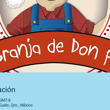
ación
 GMT-6
Gallo, Qro., México