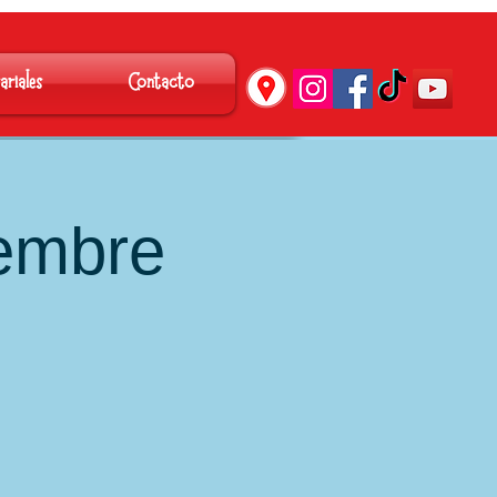
´
ariales
Contacto
embre