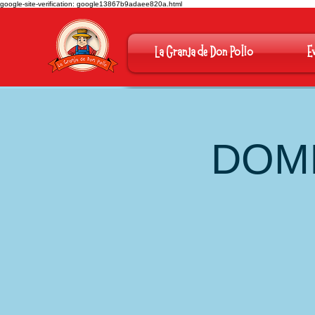
google-site-verification: google13867b9adaee820a.html
La Granja de Don Pollo
E
DOMI