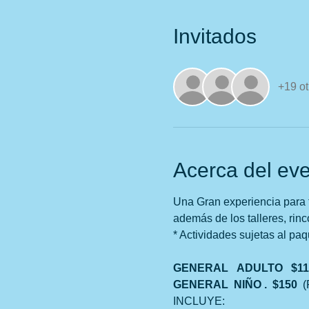
Invitados
+19 ot
Acerca del ev
Una Gran experiencia para t
además de los talleres, rin
* Actividades sujetas al paq
GENERAL   ADULTO   $110.
GENERAL  NIÑO .  $150  
(
INCLUYE: