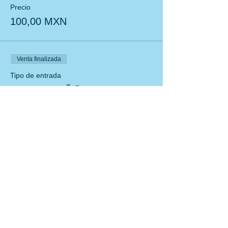
Precio
100,00 MXN
Venta finalizada
Tipo de entrada
BOLETO NIÑ@S
Leer más
Precio
150,00 MXN
Compartir este evento