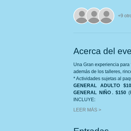
+9 otr
Acerca del ev
Una Gran experiencia para t
además de los talleres, rin
* Actividades sujetas al paq
GENERAL   ADULTO   $1
GENERAL  NIÑO .  $150  
(
INCLUYE:
LEER MÁS >