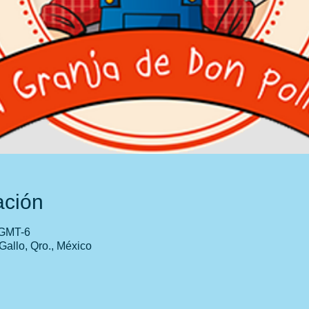
ación
 GMT-6
Gallo, Qro., México