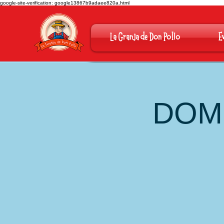
google-site-verification: google13867b9adaee820a.html
La Granja de Don Pollo
E
DOM