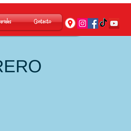
´
ariales
Contacto
RERO