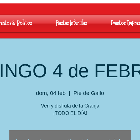
ventos & Boletos
Fiestas Infantiles
Eventos Empres
INGO 4 de FEB
dom, 04 feb
  |  
Pie de Gallo
Ven y disfruta de la Granja
¡TODO EL DÍA!