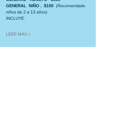
GENERAL  NIÑO .  $150  
(Recomendado 
niños de 2 a 13 años)
INCLUYE:
LEER MÁS >
Compartir este evento
Políticas de Cancelación: En cualquier reservación de esta temporada de
enero a diciembre de 2025, no se podrán realizar cambios de fecha. En