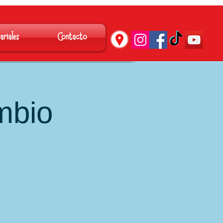
´
ariales
Contacto
mbio