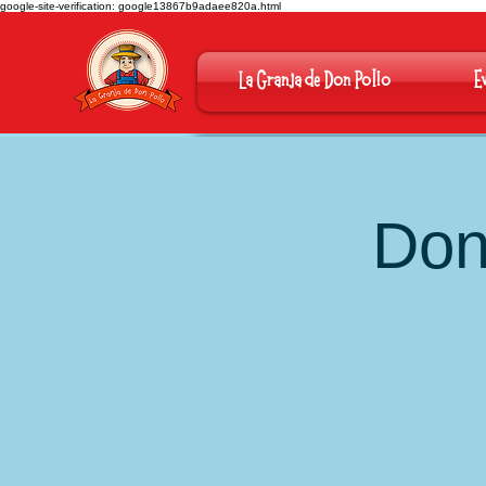
google-site-verification: google13867b9adaee820a.html
La Granja de Don Pollo
E
Don