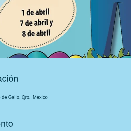
ación
 de Gallo, Qro., México
ento