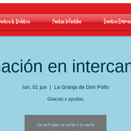
ventos & Boletos
Fiestas Infantiles
Eventos Empres
ación en interca
lun, 01 jun
  |  
La Granja de Don Pollo
Gracias x ayudar¡
Las entradas no están a la venta