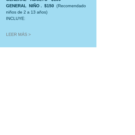
GENERAL  NIÑO .  $150  
(Recomendado 
niños de 2 a 13 años)
INCLUYE:
LEER MÁS >
Compartir este evento
Políticas de Cancelación: En cualquier reservación de esta temporada de
enero a diciembre de 2025, no se podrán realizar cambios de fecha. En