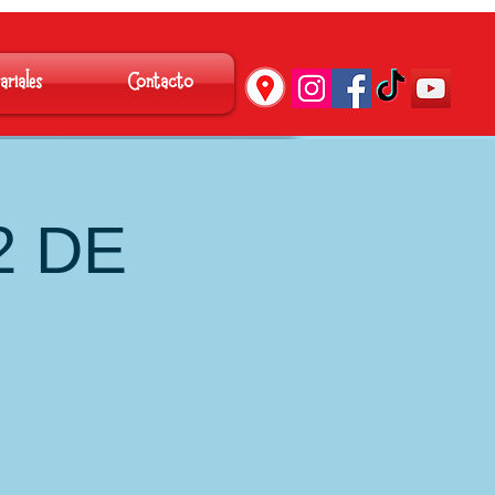
´
ariales
Contacto
2 DE