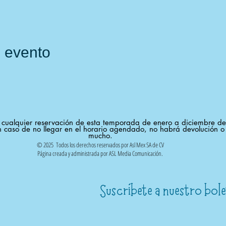
e evento
n cualquier reservación de esta temporada de enero a diciembre d
 caso de no llegar en el horario agendado, no habrá devolución o 
mucho.
© 2025 Todos los derechos reservados por Asl Mex SA de CV
Página creada y administrada por ASL Media Comunicación.
´
Suscríbete a nuestro bol