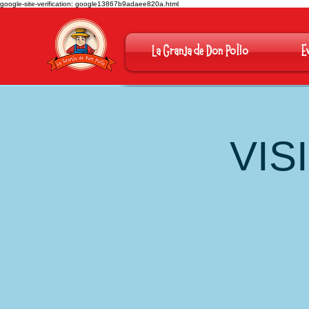
google-site-verification: google13867b9adaee820a.html
La Granja de Don Pollo
E
VIS