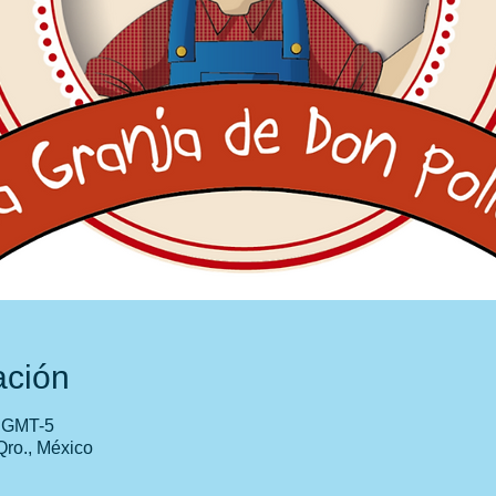
ación
0 GMT-5
Qro., México