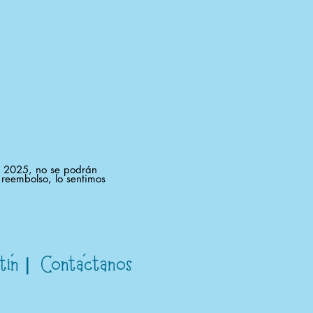
e 2025, no se podrán
reembolso, lo sentimos
´
​|
´
etín
Contactanos