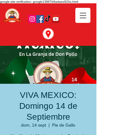
google-site-verification: google13867b9adaee820a.html
VIVA MEXICO:
Domingo 14 de
Septiembre
dom, 14 sept
  |  
Pie de Gallo