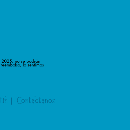
e 2025, no se podrán
reembolso, lo sentimos
´
​|
´
etín
Contactanos