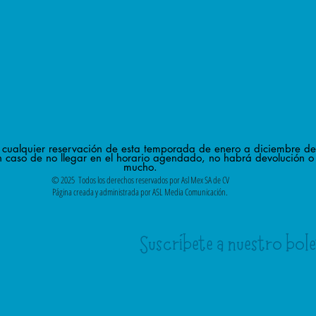
n cualquier reservación de esta temporada de enero a diciembre d
 caso de no llegar en el horario agendado, no habrá devolución o 
mucho.
© 2025 Todos los derechos reservados por Asl Mex SA de CV
Página creada y administrada por ASL Media Comunicación.
´
Suscríbete a nuestro bol