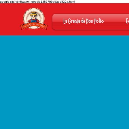
google-site-verification: google13867b9adaee820a.html
La Granja de Don Pollo
E